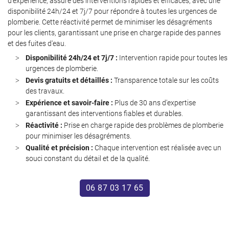
d'expérience, assure des interventions rapides et efficaces, avec une
disponibilité 24h/24 et 7j/7 pour répondre à toutes les urgences de
plomberie. Cette réactivité permet de minimiser les désagréments
pour les clients, garantissant une prise en charge rapide des pannes
et des fuites d'eau.
Disponibilité 24h/24 et 7j/7 :
Intervention rapide pour toutes les
urgences de plomberie.
Devis gratuits et détaillés :
Transparence totale sur les coûts
des travaux.
Une questio
Expérience et savoir-faire :
Plus de 30 ans d'expertise
garantissant des interventions fiables et durables.
Réactivité :
Prise en charge rapide des problèmes de plomberie
Accueil
pour minimiser les désagréments.
06 87 03 17 6
Qualité et précision :
Chaque intervention est réalisée avec un
Services
souci constant du détail et de la qualité.
Avis
06 87 03 17 65
Actualités
Contact
Restez infor