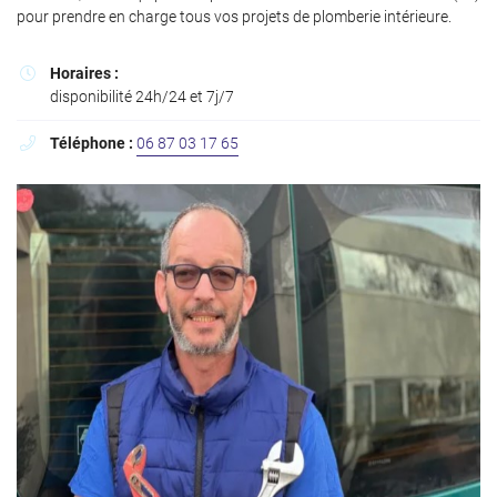
l'adresse email indiqué ci-dessus. Vous pouvez vous désinscrire à tout moment en
pour prendre en charge tous vos projets de plomberie intérieure.
utilisant
le formulaire de désinscription
.
Inscription
Horaires :

disponibilité 24h/24 et 7j/7
Téléphone :
06 87 03 17 65
