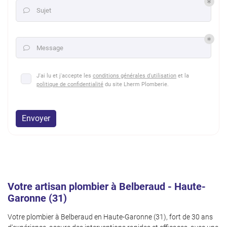
Sujet

Message

J'ai lu et j'accepte les
conditions générales d'utilisation
et la
politique de confidentialité
du site
Lherm Plomberie
.
Envoyer
Votre artisan plombier à Belberaud - Haute-
Garonne (31)
Votre plombier à Belberaud en Haute-Garonne (31), fort de 30 ans