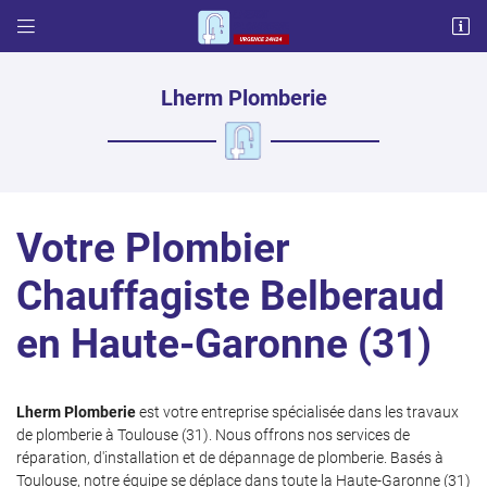


57 chemin français
31600 LHERM
06 87 03 17 65
Lherm Plomberie
Votre Plombier
Chauffagiste Belberaud
en Haute-Garonne (31)
Adresse email de réception

Code Captcha

Lherm Plomberie
est votre entreprise spécialisée dans les travaux
de plomberie à Toulouse (31). Nous offrons nos services de
Rafraîchir le captcha

réparation, d'installation et de dépannage de plomberie. Basés à
Toulouse, notre équipe se déplace dans toute la Haute-Garonne (31)
En cochant cette case, vous consentez à recevoir nos propositions commerciales à