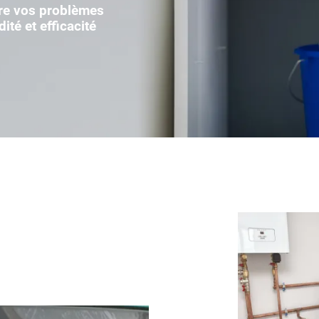
re vos problèmes
té et efficacité
ciales à
ment en