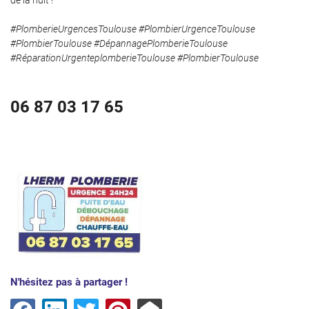
de la nuit !
#PlomberieUrgencesToulouse #PlombierUrgenceToulouse
#PlombierToulouse #DépannagePlomberieToulouse
#RéparationUrgenteplomberieToulouse #PlombierToulouse
06 87 03 17 65
Une questio
Accueil
06 87 03 17 6
Services
Avis
N'hésitez pas à partager !
Actualités