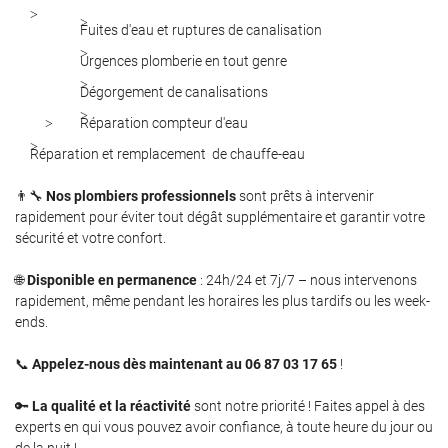
l'adresse email indiqué ci-dessus. Vous pouvez vous désinscrire à tout moment en
utilisant
le formulaire de désinscription
.
Fuites d'eau et ruptures de canalisation
Urgences plomberie en tout genre
Inscription
Dégorgement de canalisations
Réparation compteur d'eau
Réparation et remplacement de chauffe-eau
👨‍🔧
Nos plombiers professionnels
sont prêts à intervenir
rapidement pour éviter tout dégât supplémentaire et garantir votre
sécurité et votre confort.
🌐
Disponible en permanence
: 24h/24 et 7j/7 – nous intervenons
rapidement, même pendant les horaires les plus tardifs ou les week-
ends.
📞
Appelez-nous dès maintenant au 06 87 03 17 65
!
🔑
La qualité et la réactivité
sont notre priorité ! Faites appel à des
experts en qui vous pouvez avoir confiance, à toute heure du jour ou