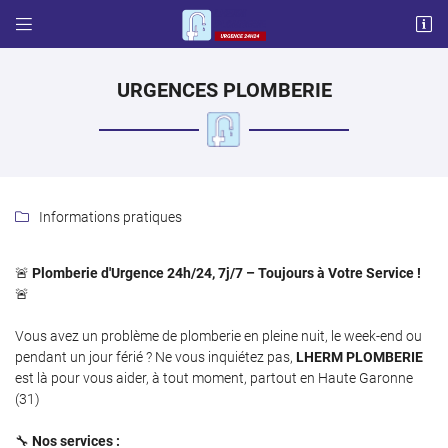


57 chemin français
31600 LHERM
06 87 03 17 65
URGENCES PLOMBERIE
Informations pratiques

🚨
Plomberie d'Urgence 24h/24, 7j/7 – Toujours à Votre Service !
🚨
Adresse email de réception

Vous avez un problème de plomberie en pleine nuit, le week-end ou
pendant un jour férié ? Ne vous inquiétez pas,
LHERM PLOMBERIE
Code Captcha

est là pour vous aider, à tout moment, partout en Haute Garonne
(31)
Rafraîchir le captcha

🔧
Nos services :
En cochant cette case, vous consentez à recevoir nos propositions commerciales à