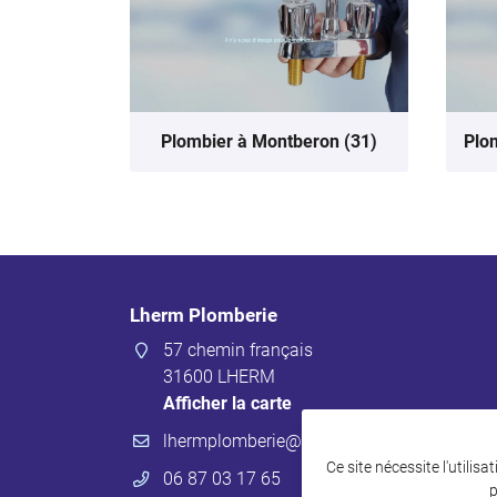
Plombier à Montberon (31)
Plo
Lherm Plomberie
57 chemin français
31600 LHERM
Afficher la carte
Ce site nécessite l'utilis
06 87 03 17 65
p