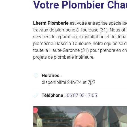
Votre Plombier Cha
Code Captcha

Rafraîchir le captcha

Lherm Plomberie
est votre entreprise spéciali
travaux de plomberie à Toulouse (31). Nous of
En cochant cette case, vous consentez à recevoir nos propositions commer
l'adresse email indiqué ci-dessus. Vous pouvez vous désinscrire à tout mo
services de réparation, d'installation et de dé
utilisant
le formulaire de désinscription
.
plomberie. Basés à Toulouse, notre équipe se 
toute la Haute-Garonne (31) pour prendre en c
Inscription
projets de plomberie intérieure.
Horaires :

disponibilité 24h/24 et 7j/7
Téléphone :
06 87 03 17 65
