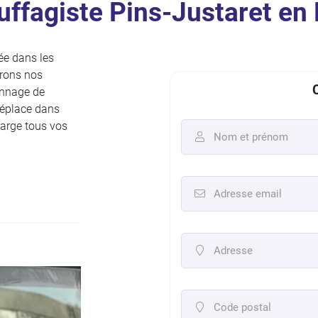
uffagiste Pins-Justaret en
sée dans les
frons nos
ciales à
ment en
pannage de
déplace dans
harge tous vos
Nom et prénom

Adresse email

Adresse

Code postal
