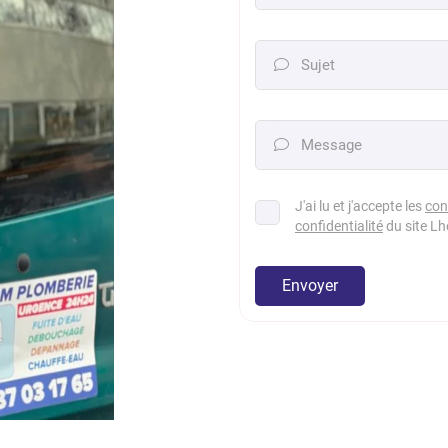
Sujet

Message

J'ai lu et j'accepte les
con
confidentialité
du site
Lh
Envoyer