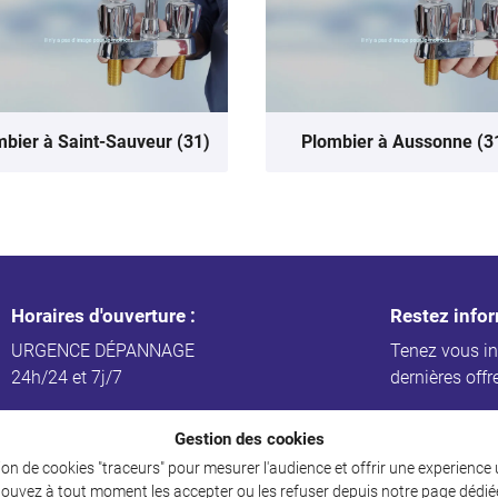
mbier à Saint-Sauveur (31)
Plombier à Aussonne (3
Horaires d'ouverture :
Restez info
URGENCE DÉPANNAGE
Tenez vous i
24h/24 et 7j/7
dernières offr
Gestion des cookies
ation de cookies "traceurs" pour mesurer l'audience et offrir une experience
ouvez à tout moment les accepter ou les refuser depuis
notre page dédié