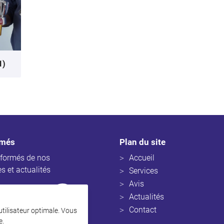
1)
rmés
Plan du site
nformés de nos
Accueil
es et actualités
Services
Avis
Actualités
Contact
 utilisateur optimale. Vous
e
.