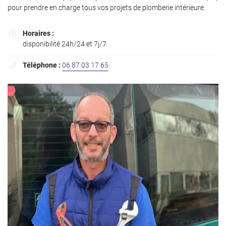
l'adresse email indiqué ci-dessus. Vous pouvez vous désinscrire à tout moment en
pour prendre en charge tous vos projets de plomberie intérieure.
utilisant
le formulaire de désinscription
.
Inscription
Horaires :

disponibilité 24h/24 et 7j/7
Téléphone :
06 87 03 17 65
