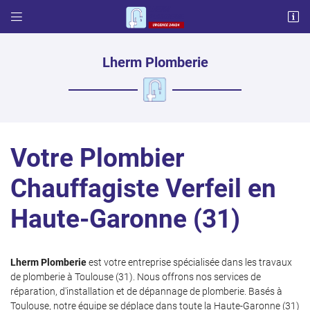


57 chemin français
31600 LHERM
06 87 03 17 65
Lherm Plomberie
Votre Plombier
Chauffagiste Verfeil en
Haute-Garonne (31)
Adresse email de réception

Code Captcha

Lherm Plomberie
est votre entreprise spécialisée dans les travaux
de plomberie à Toulouse (31). Nous offrons nos services de
Rafraîchir le captcha

réparation, d'installation et de dépannage de plomberie. Basés à
Toulouse, notre équipe se déplace dans toute la Haute-Garonne (31)
En cochant cette case, vous consentez à recevoir nos propositions commerciales à