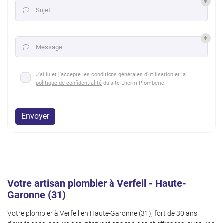
Sujet

Message

J'ai lu et j'accepte les
conditions générales d'utilisation
et la
politique de confidentialité
du site
Lherm Plomberie
.
Envoyer
Votre artisan plombier à Verfeil - Haute-
Garonne (31)
Votre plombier à Verfeil en Haute-Garonne (31), fort de 30 ans