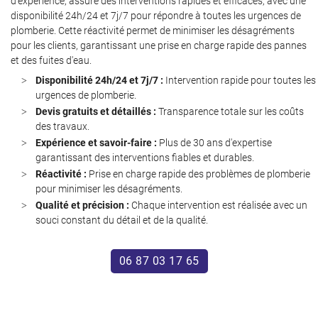
d'expérience, assure des interventions rapides et efficaces, avec une
disponibilité 24h/24 et 7j/7 pour répondre à toutes les urgences de
plomberie. Cette réactivité permet de minimiser les désagréments
pour les clients, garantissant une prise en charge rapide des pannes
et des fuites d'eau.
Disponibilité 24h/24 et 7j/7 :
Intervention rapide pour toutes les
urgences de plomberie.
Devis gratuits et détaillés :
Transparence totale sur les coûts
des travaux.
Une questio
Expérience et savoir-faire :
Plus de 30 ans d'expertise
garantissant des interventions fiables et durables.
Réactivité :
Prise en charge rapide des problèmes de plomberie
Accueil
pour minimiser les désagréments.
06 87 03 17 6
Qualité et précision :
Chaque intervention est réalisée avec un
Services
souci constant du détail et de la qualité.
Avis
06 87 03 17 65
Actualités
Contact
Restez infor