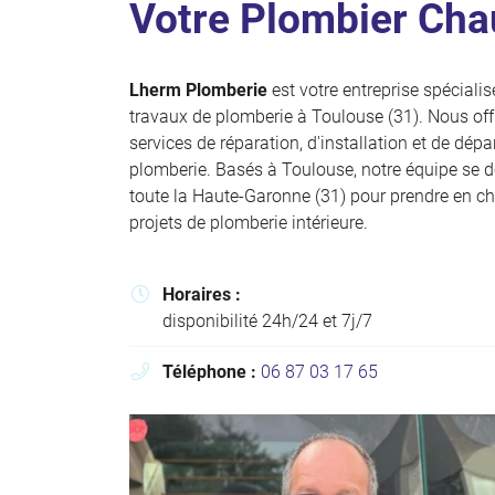
Votre Plombier Cha
Code Captcha

Rafraîchir le captcha

Lherm Plomberie
est votre entreprise spéciali
travaux de plomberie à Toulouse (31). Nous of
En cochant cette case, vous consentez à recevoir nos propositions commer
l'adresse email indiqué ci-dessus. Vous pouvez vous désinscrire à tout mo
services de réparation, d'installation et de dé
utilisant
le formulaire de désinscription
.
plomberie. Basés à Toulouse, notre équipe se 
toute la Haute-Garonne (31) pour prendre en c
Inscription
projets de plomberie intérieure.
Horaires :

disponibilité 24h/24 et 7j/7
Téléphone :
06 87 03 17 65
