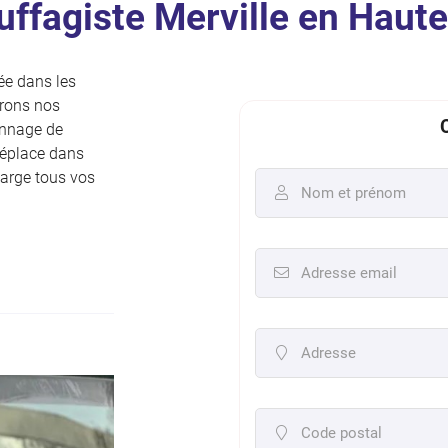
uffagiste Merville en Haut
sée dans les
frons nos
ciales à
ment en
pannage de
déplace dans
harge tous vos
Nom et prénom

Adresse email

Adresse

Code postal
