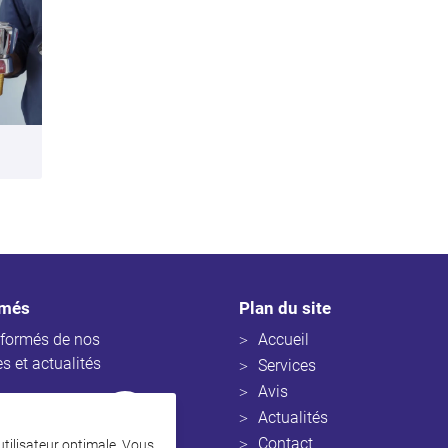
rmés
Plan du site
nformés de nos
Accueil
es et actualités
Services
Avis
Actualités
Contact
 utilisateur optimale. Vous