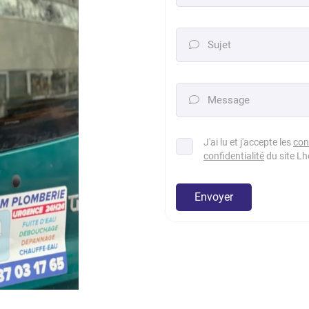
Sujet

Message

J'ai lu et j'accepte les
con
confidentialité
du site
Lh
Envoyer