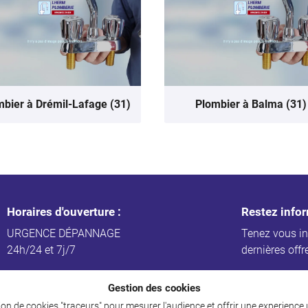
bier à Drémil-Lafage (31)
Plombier à Balma (31)
Horaires d'ouverture :
Restez info
URGENCE DÉPANNAGE
Tenez vous i
24h/24 et 7j/7
dernières offr
Gestion des cookies
ation de cookies "traceurs" pour mesurer l'audience et offrir une experience