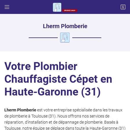


57 chemin français
31600 LHERM
06 87 03 17 65
Lherm Plomberie
Votre Plombier
Chauffagiste Cépet en
Haute-Garonne (31)
Adresse email de réception

Code Captcha

Lherm Plomberie
est votre entreprise spécialisée dans les travaux
de plomberie à Toulouse (31). Nous offrons nos services de
Rafraîchir le captcha

réparation, d'installation et de dépannage de plomberie. Basés à
Toulouse, notre équipe se déplace dans toute la Haute-Garonne (31)
En cochant cette case, vous consentez à recevoir nos propositions commerciales à