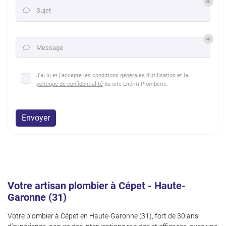
Sujet

Message

J'ai lu et j'accepte les
conditions générales d'utilisation
et la
politique de confidentialité
du site
Lherm Plomberie
.
Envoyer
Votre artisan plombier à Cépet - Haute-
Garonne (31)
Votre plombier à Cépet en Haute-Garonne (31), fort de 30 ans