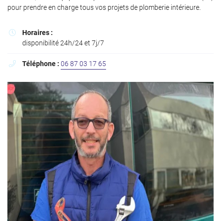
l'adresse email indiqué ci-dessus. Vous pouvez vous désinscrire à tout moment en
pour prendre en charge tous vos projets de plomberie intérieure.
utilisant
le formulaire de désinscription
.
Inscription
Horaires :

disponibilité 24h/24 et 7j/7
Téléphone :
06 87 03 17 65
