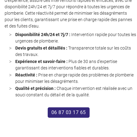
d'expérience, assure des interventions rapides et efficaces, avec une
disponibilité 24h/24 et 7j/7 pour répondre à toutes les urgences de
plomberie. Cette réactivité permet de minimiser les désagréments
pour les clients, garantissant une prise en charge rapide des pannes
et des fuites d'eau.
Disponibilité 24h/24 et 7j/7 :
Intervention rapide pour toutes les
urgences de plomberie.
Devis gratuits et détaillés :
Transparence totale sur les coûts
des travaux.
Une questio
Expérience et savoir-faire :
Plus de 30 ans d'expertise
garantissant des interventions fiables et durables.
Réactivité :
Prise en charge rapide des problèmes de plomberie
Accueil
pour minimiser les désagréments.
06 87 03 17 6
Qualité et précision :
Chaque intervention est réalisée avec un
Services
souci constant du détail et de la qualité.
Avis
06 87 03 17 65
Actualités
Contact
Restez infor