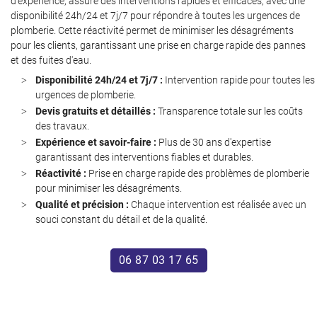
d'expérience, assure des interventions rapides et efficaces, avec une
disponibilité 24h/24 et 7j/7 pour répondre à toutes les urgences de
plomberie. Cette réactivité permet de minimiser les désagréments
pour les clients, garantissant une prise en charge rapide des pannes
et des fuites d'eau.
Disponibilité 24h/24 et 7j/7 :
Intervention rapide pour toutes les
urgences de plomberie.
Devis gratuits et détaillés :
Transparence totale sur les coûts
des travaux.
Une questio
Expérience et savoir-faire :
Plus de 30 ans d'expertise
garantissant des interventions fiables et durables.
Réactivité :
Prise en charge rapide des problèmes de plomberie
Accueil
pour minimiser les désagréments.
06 87 03 17 6
Qualité et précision :
Chaque intervention est réalisée avec un
Services
souci constant du détail et de la qualité.
Avis
06 87 03 17 65
Actualités
Contact
Restez infor