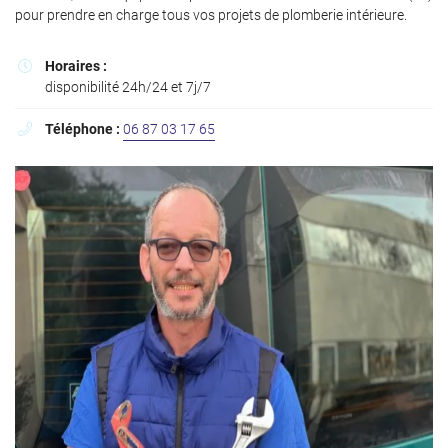
l'adresse email indiqué ci-dessus. Vous pouvez vous désinscrire à tout moment en
pour prendre en charge tous vos projets de plomberie intérieure.
utilisant
le formulaire de désinscription
.
Inscription
Horaires :

disponibilité 24h/24 et 7j/7
Téléphone :
06 87 03 17 65
