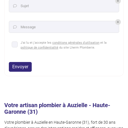
Sujet

Message

J'ai lu et j'accepte les
conditions générales d'utilisation
et la
politique de confidentialité
du site
Lherm Plomberie
.
Envoyer
Votre artisan plombier à Auzielle - Haute-
Garonne (31)
Votre plombier à Auzielle en Haute-Garonne (31), fort de 30 ans