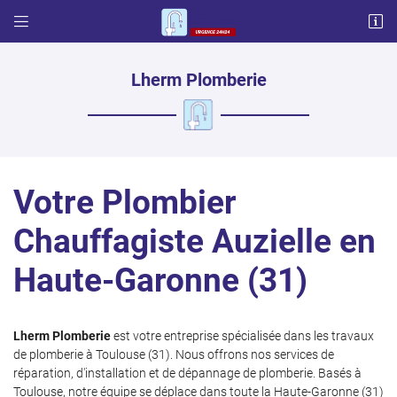


57 chemin français
31600 LHERM
06 87 03 17 65
Lherm Plomberie
Votre Plombier
Chauffagiste Auzielle en
Haute-Garonne (31)
Adresse email de réception

Code Captcha

Lherm Plomberie
est votre entreprise spécialisée dans les travaux
de plomberie à Toulouse (31). Nous offrons nos services de
Rafraîchir le captcha

réparation, d'installation et de dépannage de plomberie. Basés à
Toulouse, notre équipe se déplace dans toute la Haute-Garonne (31)
En cochant cette case, vous consentez à recevoir nos propositions commerciales à